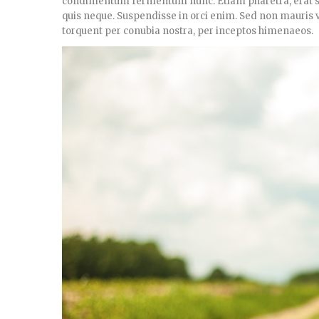
condimentum fermentum nunc. Etiam pharetra, erat se
quis neque. Suspendisse in orci enim. Sed non mauris vit
torquent per conubia nostra, per inceptos himenaeos.