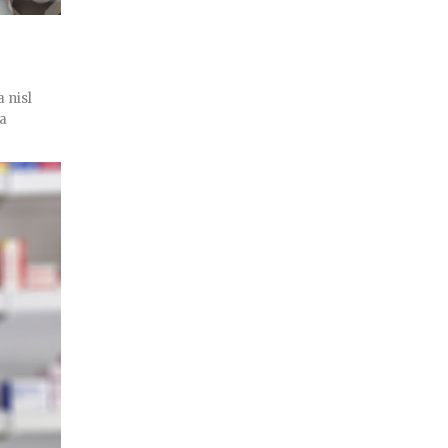
 nisl
ra