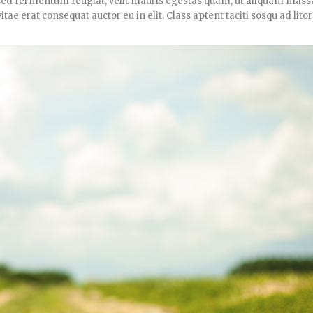
d fermentum feugiat, velit mauris egestas quam, ut aliquam massa
ae erat consequat auctor eu in elit. Class aptent taciti sosqu ad lito