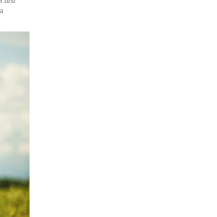
 nisl
ra