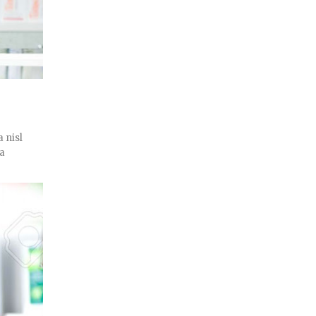
 nisl
ra