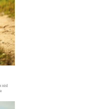
 nisl
ra