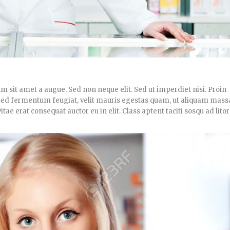
um sit amet a augue. Sed non neque elit. Sed ut imperdiet nisi. Proin
d fermentum feugiat, velit mauris egestas quam, ut aliquam massa
ae erat consequat auctor eu in elit. Class aptent taciti sosqu ad lito