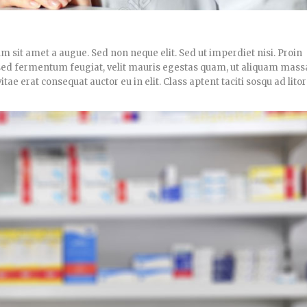
um sit amet a augue. Sed non neque elit. Sed ut imperdiet nisi. Proin
d fermentum feugiat, velit mauris egestas quam, ut aliquam massa
ae erat consequat auctor eu in elit. Class aptent taciti sosqu ad lito