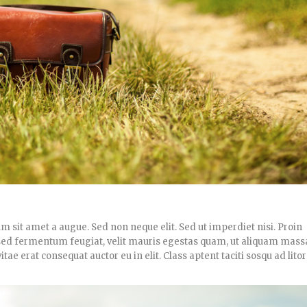
um sit amet a augue. Sed non neque elit. Sed ut imperdiet nisi. Proin
d fermentum feugiat, velit mauris egestas quam, ut aliquam massa
ae erat consequat auctor eu in elit. Class aptent taciti sosqu ad lito